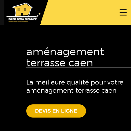
ACCUEIL
PROJETS
NOS BÉTONS
aménagement
TRAVAUX SPÉCIFIQUES
terrasse caen
NOUS CONTACTER
La meilleure qualité pour votre
aménagement terrasse caen
DEVIS EN LIGNE