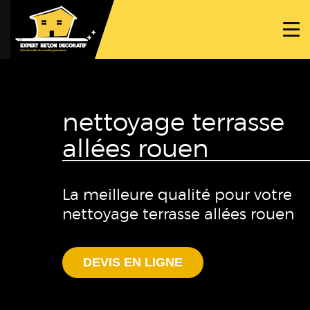
ACCUEIL
PROJETS
NOS BÉTONS
nettoyage terrasse
TRAVAUX SPÉCIFIQUES
allées rouen
NOUS CONTACTER
La meilleure qualité pour votre
nettoyage terrasse allées rouen
DEVIS EN LIGNE