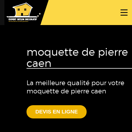
ACCUEIL
PROJETS
NOS BÉTONS
moquette de pierre
TRAVAUX SPÉCIFIQUES
caen
NOUS CONTACTER
La meilleure qualité pour votre
moquette de pierre caen
DEVIS EN LIGNE