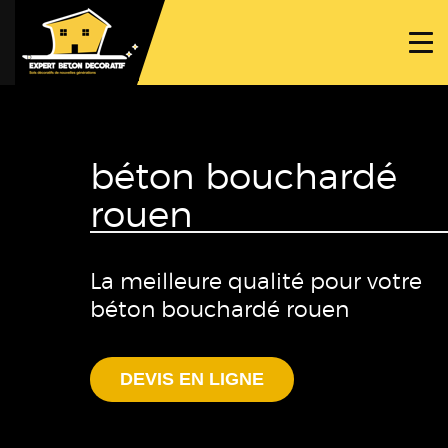
ACCUEIL
PROJETS
NOS BÉTONS
béton bouchardé
TRAVAUX SPÉCIFIQUES
rouen
NOUS CONTACTER
La meilleure qualité pour votre
béton bouchardé rouen
DEVIS EN LIGNE