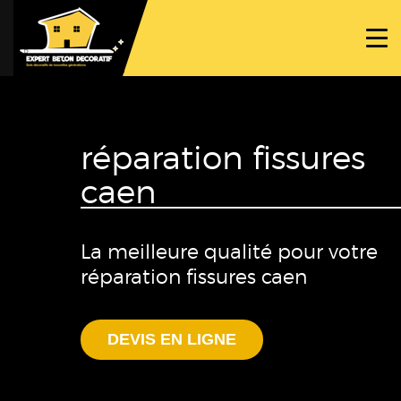
ACCUEIL
PROJETS
NOS BÉTONS
réparation fissures
TRAVAUX SPÉCIFIQUES
caen
NOUS CONTACTER
La meilleure qualité pour votre
réparation fissures caen
DEVIS EN LIGNE