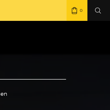
0
uen