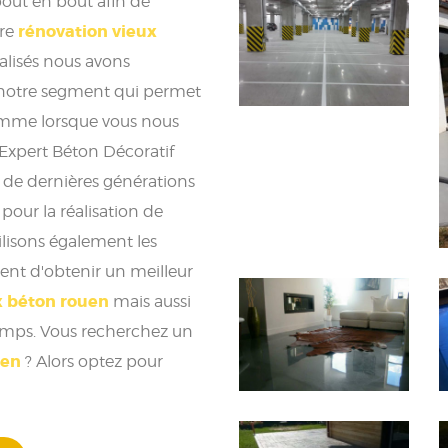
bout en bout afin de
rénovation vieux
tre
éalisés nous avons
r notre segment qui permet
gamme lorsque vous nous
 Expert Béton Décoratif
es de dernières générations
pour la réalisation de
ilisons également les
ent d'obtenir un meilleur
x béton rouen
mais aussi
temps. Vous recherchez un
uen
? Alors optez pour