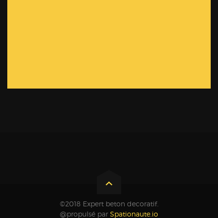
©2018 Expert beton decoratif.
@propulsé par
Spationaute.io