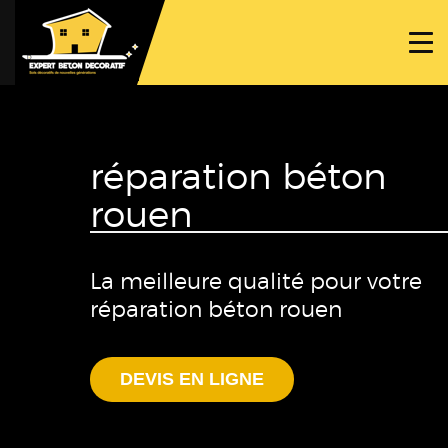
ACCUEIL
PROJETS
NOS BÉTONS
réparation béton
TRAVAUX SPÉCIFIQUES
rouen
NOUS CONTACTER
La meilleure qualité pour votre
réparation béton rouen
DEVIS EN LIGNE