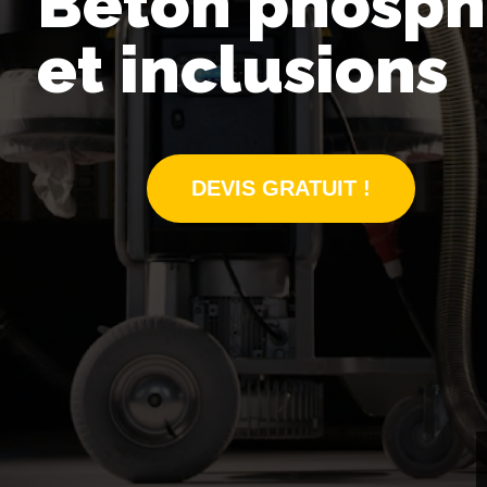
Béton phosph
et inclusions
DEVIS GRATUIT !