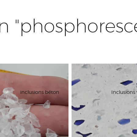
on "phosphoresc
inclusions béton
Inclusions 