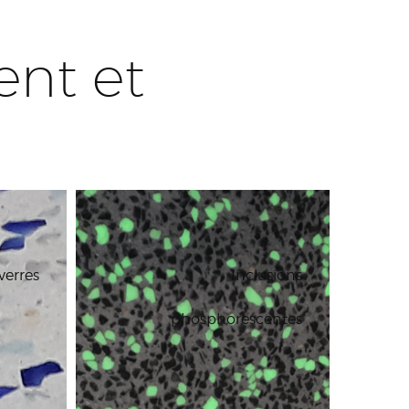
ent et
verres
Inclusions
phosphorescentes