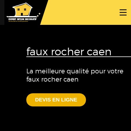
ACCUEIL
PROJETS
NOS BÉTONS
faux rocher caen
TRAVAUX SPÉCIFIQUES
NOUS CONTACTER
La meilleure qualité pour votre
faux rocher caen
DEVIS EN LIGNE