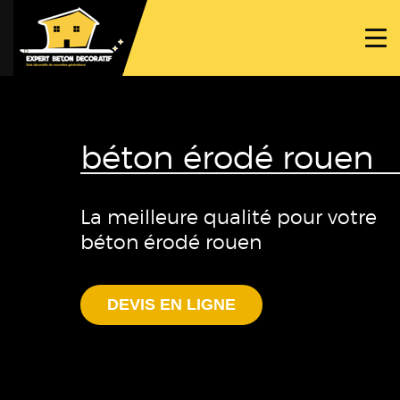
ACCUEIL
PROJETS
NOS BÉTONS
béton érodé rouen
TRAVAUX SPÉCIFIQUES
NOUS CONTACTER
La meilleure qualité pour votre
béton érodé rouen
DEVIS EN LIGNE