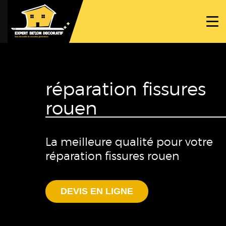
ACCUEIL
PROJETS
NOS BÉTONS
réparation fissures
TRAVAUX SPÉCIFIQUES
rouen
NOUS CONTACTER
La meilleure qualité pour votre
réparation fissures rouen
DEVIS EN LIGNE