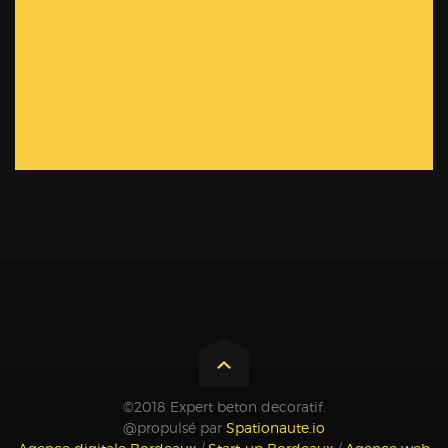
©2018 Expert beton decoratif.
@propulsé par
Spationaute.io