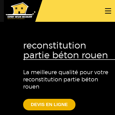
ACCUEIL
PROJETS
NOS BÉTONS
reconstitution
TRAVAUX SPÉCIFIQUES
partie béton rouen
NOUS CONTACTER
La meilleure qualité pour votre
reconstitution partie béton
rouen
DEVIS EN LIGNE