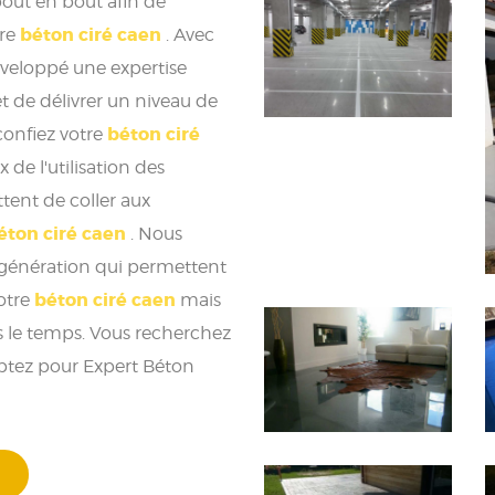
bout en bout afin de
béton ciré caen
tre
. Avec
éveloppé une expertise
t de délivrer un niveau de
béton ciré
onfiez votre
 de l'utilisation des
ent de coller aux
éton ciré caen
. Nous
e génération qui permettent
béton ciré caen
otre
mais
ns le temps. Vous recherchez
optez pour Expert Béton