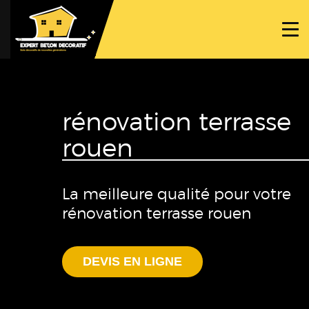
ACCUEIL
PROJETS
NOS BÉTONS
rénovation terrasse
TRAVAUX SPÉCIFIQUES
rouen
NOUS CONTACTER
La meilleure qualité pour votre
rénovation terrasse rouen
DEVIS EN LIGNE