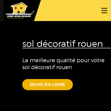
ACCUEIL
PROJETS
NOS BÉTONS
sol décoratif rouen
TRAVAUX SPÉCIFIQUES
NOUS CONTACTER
La meilleure qualité pour votre
sol décoratif rouen
DEVIS EN LIGNE