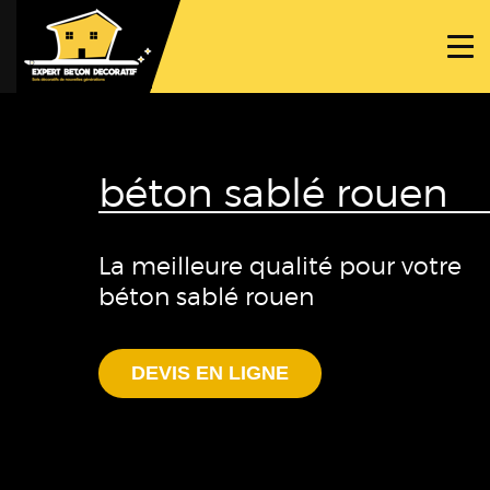
ACCUEIL
PROJETS
NOS BÉTONS
béton sablé rouen
TRAVAUX SPÉCIFIQUES
NOUS CONTACTER
La meilleure qualité pour votre
béton sablé rouen
DEVIS EN LIGNE