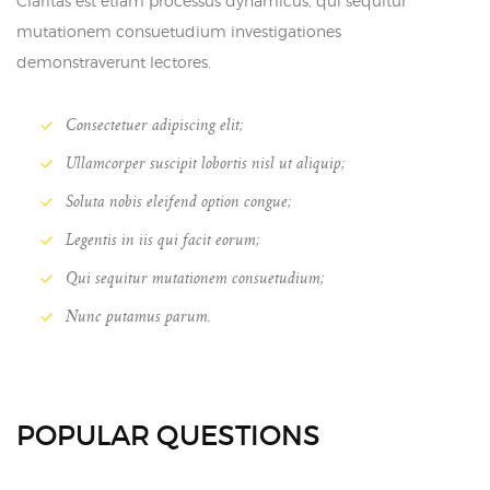
Claritas est etiam processus dynamicus, qui sequitur
mutationem consuetudium investigationes
demonstraverunt lectores.
Consectetuer adipiscing elit;
Ullamcorper suscipit lobortis nisl ut aliquip;
Soluta nobis eleifend option congue;
Legentis in iis qui facit eorum;
Qui sequitur mutationem consuetudium;
Nunc putamus parum.
POPULAR QUESTIONS