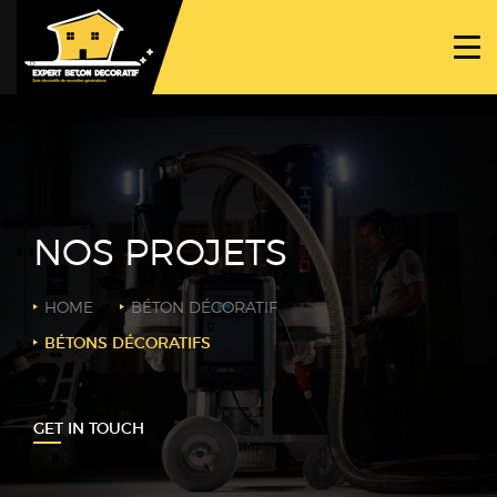
ACCUEIL
PROJETS
NOS BÉTONS
TRAVAUX SPÉCIFIQUES
NOS PROJETS
NOUS CONTACTER
HOME
BÉTON DÉCORATIF
BÉTONS DÉCORATIFS
GET IN TOUCH