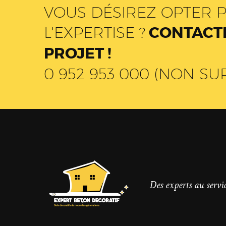
VOUS DÉSIREZ OPTER P
L'EXPERTISE ?
CONTACTE
PROJET !
0 952 953 000 (NON SU
Des experts au servic