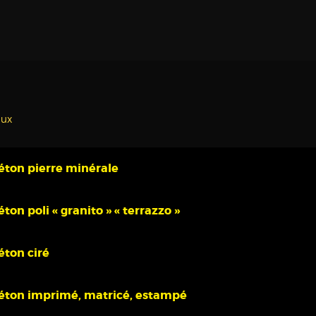
aux
éton pierre minérale
éton poli « granito » « terrazzo »
éton ciré
éton imprimé, matricé, estampé