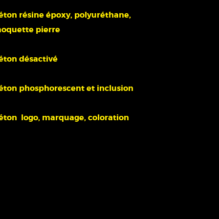
éton résine époxy, polyuréthane,
oquette pierre
éton désactivé
éton phosphorescent et inclusion
éton logo, marquage, coloration