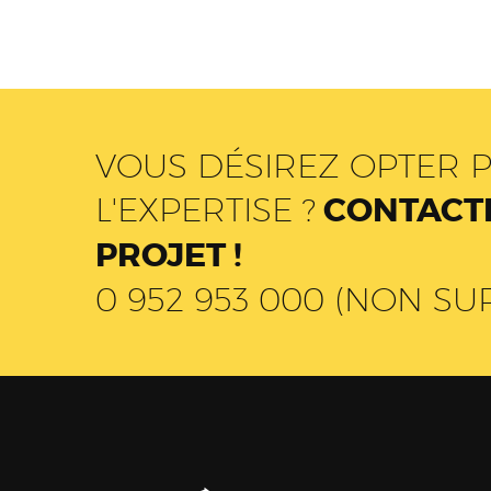
VOUS DÉSIREZ OPTER P
L'EXPERTISE ?
CONTACTE
PROJET !
0 952 953 000 (NON SU