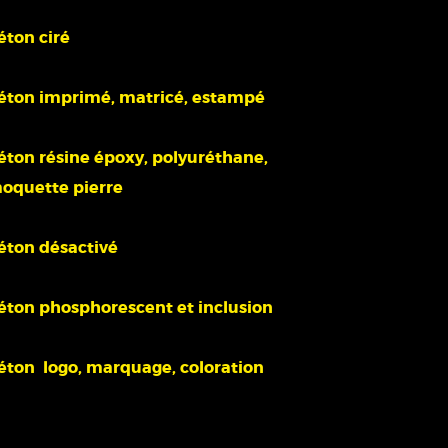
éton ciré
éton imprimé, matricé, estampé
éton résine époxy, polyuréthane,
oquette pierre
éton désactivé
éton phosphorescent et inclusion
éton logo, marquage, coloration