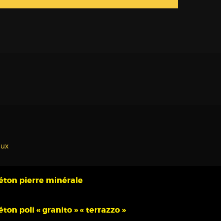
aux
éton pierre minérale
éton poli « granito » « terrazzo »