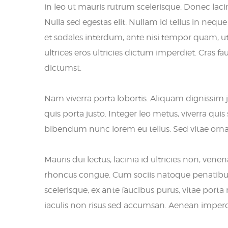
in leo ut mauris rutrum scelerisque. Donec lacini
Nulla sed egestas elit. Nullam id tellus in nequ
et sodales interdum, ante nisi tempor quam, ut b
ultrices eros ultricies dictum imperdiet. Cras f
dictumst.
Nam viverra porta lobortis. Aliquam dignissim 
quis porta justo. Integer leo metus, viverra qu
bibendum nunc lorem eu tellus. Sed vitae orn
Mauris dui lectus, lacinia id ultricies non, vene
rhoncus congue. Cum sociis natoque penatibus e
scelerisque, ex ante faucibus purus, vitae por
iaculis non risus sed accumsan. Aenean imperdiet 