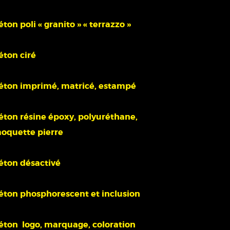
éton poli « granito » « terrazzo »
éton ciré
éton imprimé, matricé, estampé
éton résine époxy, polyuréthane,
oquette pierre
éton désactivé
éton phosphorescent et inclusion
éton logo, marquage, coloration