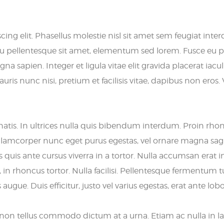
ng elit. Phasellus molestie nisl sit amet sem feugiat interd
eu pellentesque sit amet, elementum sed lorem. Fusce eu pu
gna sapien. Integer et ligula vitae elit gravida placerat iac
ris nunc nisi, pretium et facilisis vitae, dapibus non eros.
natis. In ultrices nulla quis bibendum interdum. Proin rh
llamcorper nunc eget purus egestas, vel ornare magna sagit
us quis ante cursus viverra in a tortor. Nulla accumsan er
, in rhoncus tortor. Nulla facilisi. Pellentesque fermentum
gue. Duis efficitur, justo vel varius egestas, erat ante lobo
s non tellus commodo dictum at a urna. Etiam ac nulla in 