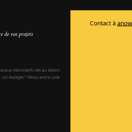
e de vos projets
ravaux décoratifs liés au béton.
e, un budget ? Nous avons une