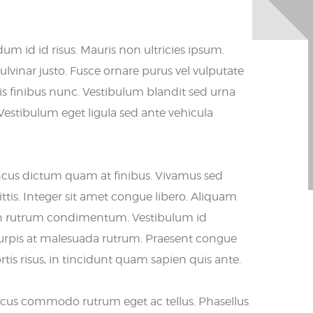
um id id risus. Mauris non ultricies ipsum.
lvinar justo. Fusce ornare purus vel vulputate
ulis finibus nunc. Vestibulum blandit sed urna
 Vestibulum eget ligula sed ante vehicula
oncus dictum quam at finibus. Vivamus sed
tis. Integer sit amet congue libero. Aliquam
at in rutrum condimentum. Vestibulum id
 turpis at malesuada rutrum. Praesent congue
rtis risus, in tincidunt quam sapien quis ante.
lacus commodo rutrum eget ac tellus. Phasellus