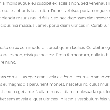
a mollis augue, eu suscipit ex facilisis non. Sed venenatis li
e sodales lobortis id at nibh. Donec vel risus porta, congu
landit mauris nisl id felis. Sed nec dignissim elit. Integer 
aucibus nisi massa, sit amet porta diam ultrices in. Curabit
justo eu ex commodo, a laoreet quam facilisis. Curabitur eg
is sodales non, tristique nec est. Proin fermentum, nulla i
are nunc.
natis et mi. Duis eget erat a velit eleifend accumsan sit amet
t magnis dis parturient montes, nascetur ridiculus mus. Nu
ta nisl odio eget ante. Nullam massa diam, malesuada quis
sem at velit aliquet ultricies. In lacinia vestibulum felis, v