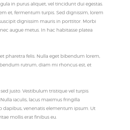
gula in purus aliquet, vel tincidunt dui egestas.
e sem et, fermentum turpis. Sed dignissim, lorem
suscipit dignissim mauris in porttitor. Morbi
ur nec augue metus. In hac habitasse platea
et pharetra felis. Nulla eget bibendum lorem,
n bibendum rutrum, diam mi rhoncus est, et
 sed justo. Vestibulum tristique vel turpis
lla iaculis, lacus maximus fringilla
 leo dapibus, venenatis elementum ipsum. Ut
itae mollis erat finibus eu.