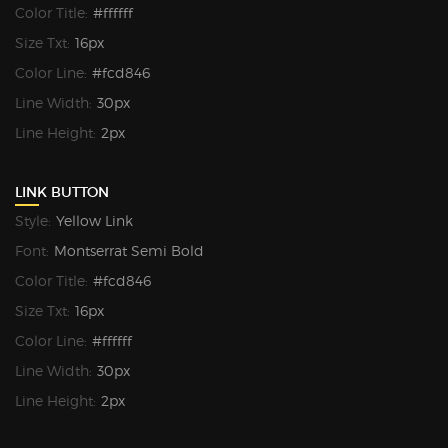
Color Title:
#ffffff
Size Txt:
16px
Color Line:
#fcd846
Line Width:
30px
Line Height:
2px
LINK BUTTON
Style:
Yellow Link
Font:
Montserrat Semi Bold
Color Title:
#fcd846
Size Txt:
16px
Color Line:
#ffffff
Line Width:
30px
Line Height:
2px