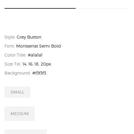
Style:
Grey Button
Font:
Montserrat Semi Bold
Color Title:
#a1a1a1
Size Txt:
14, 16, 18, 20px
Background:
#f3f3f3
SMALL
MEDIUM