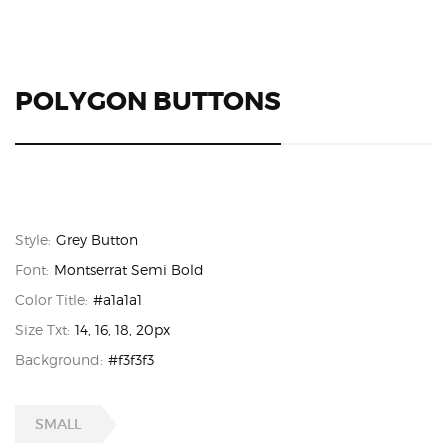
POLYGON BUTTONS
Style:
Grey Button
Font:
Montserrat Semi Bold
Color Title:
#a1a1a1
Size Txt:
14, 16, 18, 20px
Background:
#f3f3f3
SMALL