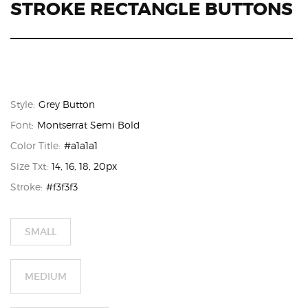
STROKE RECTANGLE BUTTONS
Style:
Grey Button
Font:
Montserrat Semi Bold
Color Title:
#a1a1a1
Size Txt:
14, 16, 18, 20px
Stroke:
#f3f3f3
SMALL
MEDIUM