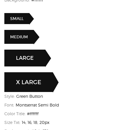
SMALL
MEDIUM
LARGE
X LARGE
Style:
Green Button
Font:
Montserrat Semi Bold
Color Title:
#ffffff
Size Txt:
14, 16, 18, 20px