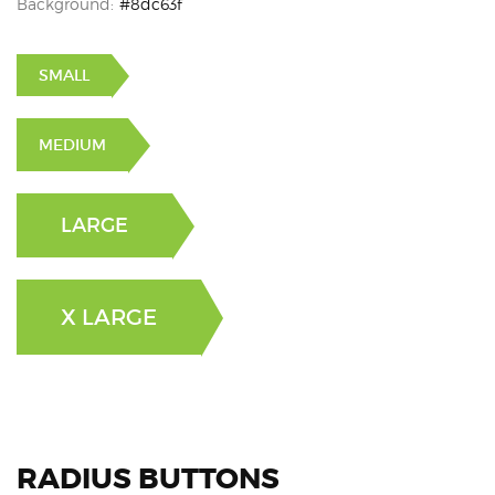
Background:
#8dc63f
SMALL
MEDIUM
LARGE
X LARGE
RADIUS BUTTONS