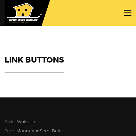
ACCUEIL
PROJETS
NOS BÉTONS
TRAVAUX SPÉCIFIQUES
LINK BUTTONS
NOUS CONTACTER
Style:
White Link
Font:
Montserrat Semi Bold