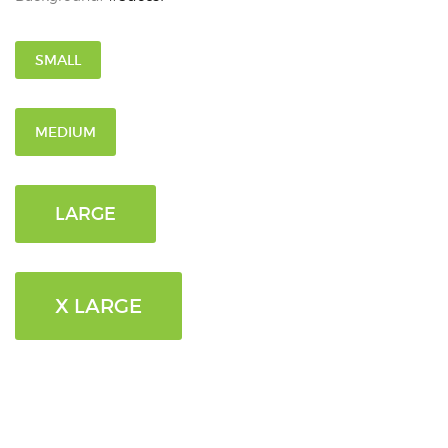
SMALL
MEDIUM
LARGE
X LARGE