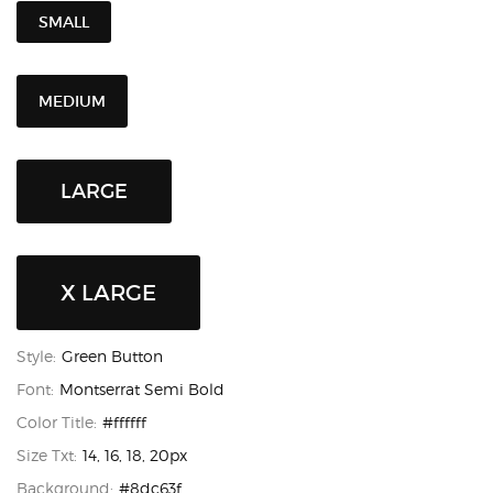
SMALL
MEDIUM
LARGE
X LARGE
Style:
Green Button
Font:
Montserrat Semi Bold
Color Title:
#ffffff
Size Txt:
14, 16, 18, 20px
Background:
#8dc63f