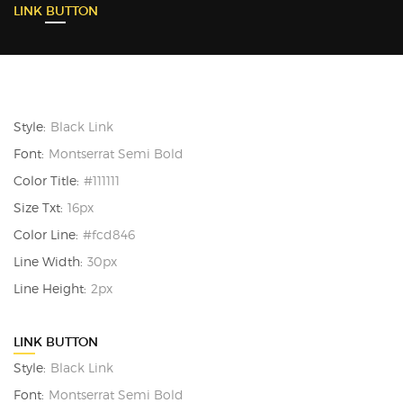
LINK BUTTON
Style:
Black Link
Font:
Montserrat Semi Bold
Color Title:
#111111
Size Txt:
16px
Color Line:
#fcd846
Line Width:
30px
Line Height:
2px
LINK BUTTON
Style:
Black Link
Font:
Montserrat Semi Bold