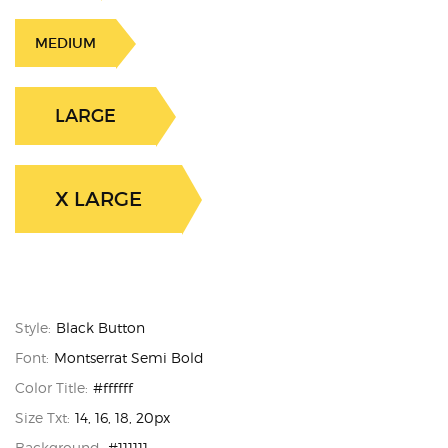
MEDIUM
LARGE
X LARGE
Style:
Black Button
Font:
Montserrat Semi Bold
Color Title:
#ffffff
Size Txt:
14, 16, 18, 20px
Background:
#111111