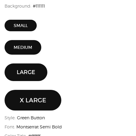
Background:
#111111
SMALL
MEDIUM
LARGE
X LARGE
Style:
Green Button
Font:
Montserrat Semi Bold
Color Title:
#ffffff