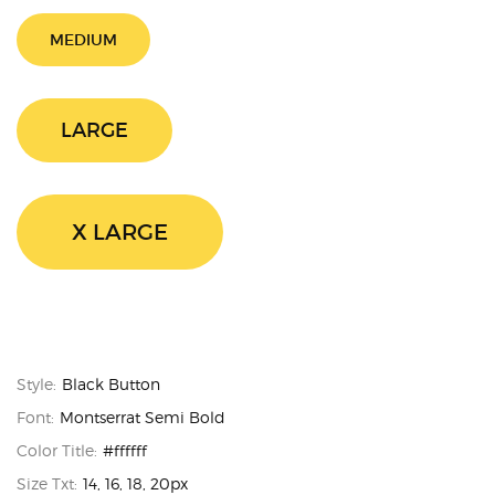
MEDIUM
LARGE
X LARGE
Style:
Black Button
Font:
Montserrat Semi Bold
Color Title:
#ffffff
Size Txt:
14, 16, 18, 20px