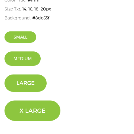
Size Txt:
14, 16, 18, 20px
Background:
#8dc63f
SMALL
MEDIUM
LARGE
X LARGE