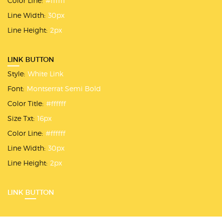
Color Line:
#ffffff
Line Width:
30px
Line Height:
2px
LINK BUTTON
Style:
White Link
Font:
Montserrat Semi Bold
Color Title:
#ffffff
Size Txt:
16px
Color Line:
#ffffff
Line Width:
30px
Line Height:
2px
LINK BUTTON