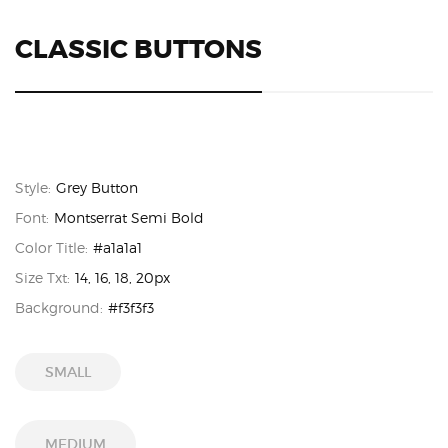
CLASSIC BUTTONS
Style:
Grey Button
Font:
Montserrat Semi Bold
Color Title:
#a1a1a1
Size Txt:
14, 16, 18, 20px
Background:
#f3f3f3
SMALL
MEDIUM