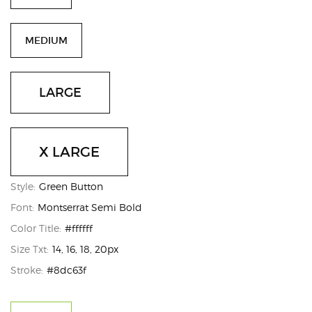
MEDIUM
LARGE
X LARGE
Style:
Green Button
Font:
Montserrat Semi Bold
Color Title:
#ffffff
Size Txt:
14, 16, 18, 20px
Stroke:
#8dc63f