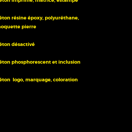
éton imprimé, matricé, estampé
éton résine époxy, polyuréthane,
oquette pierre
éton désactivé
éton phosphorescent et inclusion
éton logo, marquage, coloration