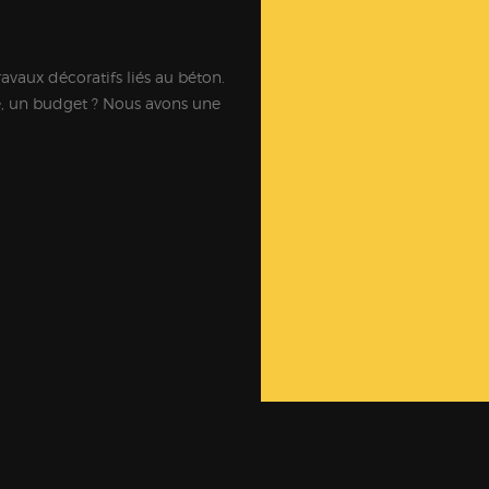
ravaux décoratifs liés au béton.
e, un budget ? Nous avons une