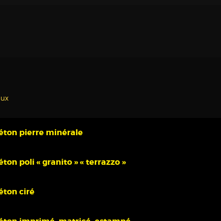
aux
éton pierre minérale
éton poli « granito » « terrazzo »
éton ciré