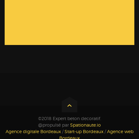
©2018 Expert beton decoratif.
@propulsé par
Spationaute.io
Agence digitale Bordeaux
/
Start-up Bordeaux
/
Agence web
Bordeaux