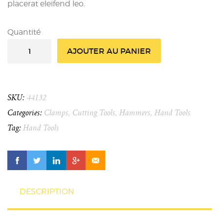
placerat eleifend leo.
Quantité
AJOUTER AU PANIER
SKU:
44132
Categories:
Clamps
,
Cutting Tools
,
Hammers
,
Hand Tools
Tag:
Hand Tools
DESCRIPTION