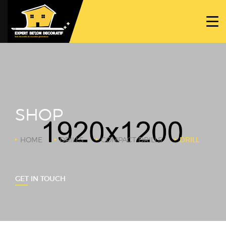
ACCUEIL
PROJETS
NOS BÉTONS
TRAVAUX SPÉCIFIQUES
SHOP
NOUS CONTACTER
HOME
DRILLS
COMPACT DRILLS
DRILL
GET IN TOUCH