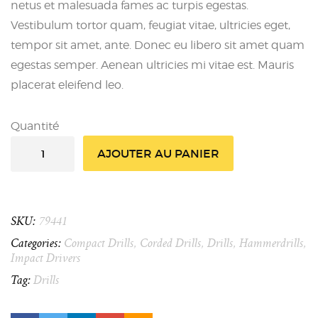
netus et malesuada fames ac turpis egestas.
Vestibulum tortor quam, feugiat vitae, ultricies eget,
tempor sit amet, ante. Donec eu libero sit amet quam
egestas semper. Aenean ultricies mi vitae est. Mauris
placerat eleifend leo.
Quantité
AJOUTER AU PANIER
SKU:
79441
Categories:
Compact Drills
,
Corded Drills
,
Drills
,
Hammerdrills
,
Impact Drivers
Tag:
Drills