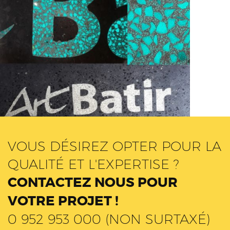
Création objets décoratifs sur
mesure
VOUS DÉSIREZ OPTER POUR LA
QUALITÉ ET L'EXPERTISE ?
CONTACTEZ NOUS POUR
VOTRE PROJET !
0 952 953 000 (NON SURTAXÉ)