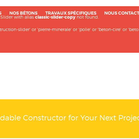
S
NOS BÉTONS
TRAVAUX SPÉCIFIQUES
NOUS CONTAC
 Slider with alias
classic-slider-copy
not found.
ction-slider' or 'pierre-minerale' or 'polie' or 'beton-cire' or 'be
rdable Constructor for Your Next Proje