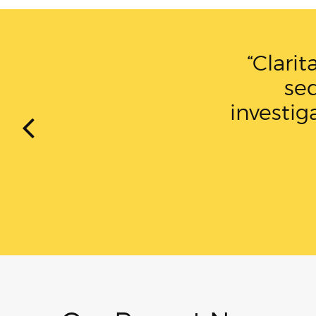
“Donec ul
ipsum j
aliq
Our Recent News