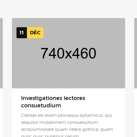
11
DÉC
Investigationes lectores
consuetudium
Claritas est etiam processus dynamicus, qui
sequitur mutationem consuetudium
lectorumnotare quam littera gothica, quam
nunc nunc putamus parum.