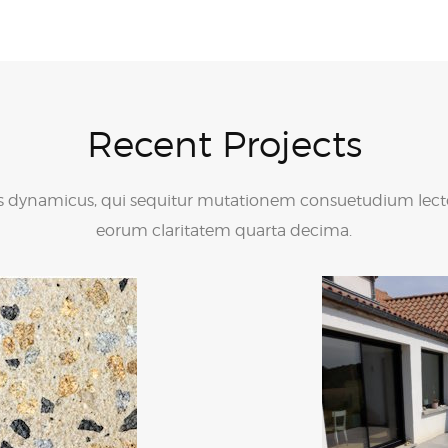
Recent Projects
us dynamicus, qui sequitur mutationem consuetudium lectoru
eorum claritatem quarta decima.
Bétons finition pierre
minérale
Finition Pierre Minérale
Bé