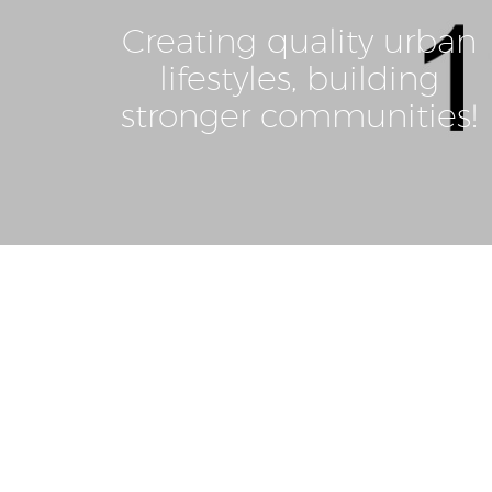
Creating quality urban
lifestyles, building
stronger communities!