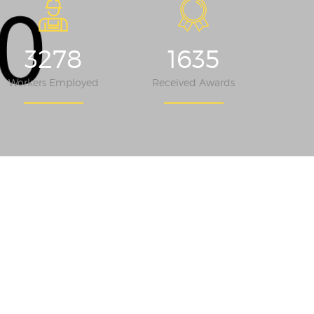
3278
1635
Workers Employed
Received Awards