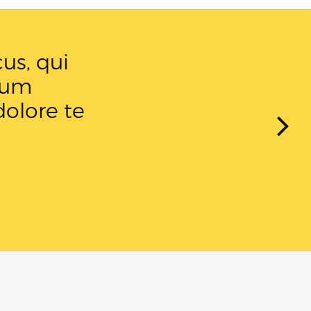
 Proin nec
sit amet
sto.”