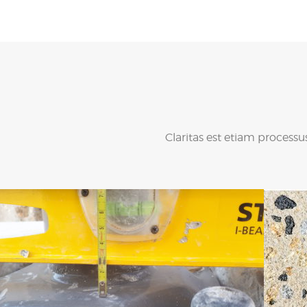
Claritas est etiam process
Création objets décoratifs
sur mesure
Objets décoratifs