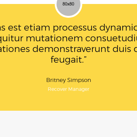
lamcorper vulputate euismod.
usto. Sed posuere dictum urna 
uet. Aliquam sit amet sodales ju
John Doe
Programmer