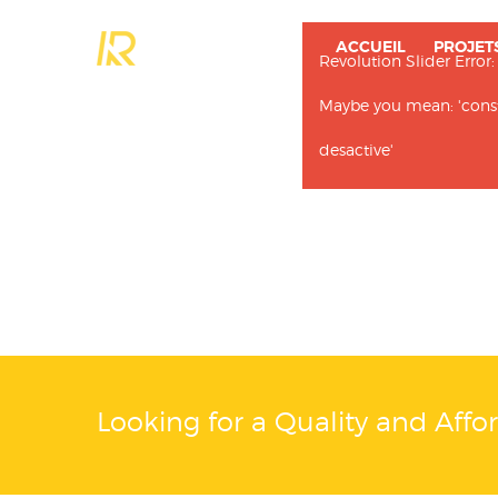
ACCUEIL
PROJET
Revolution Slider Error:
Maybe you mean: 'constru
desactive'
Looking for a Quality and Affo