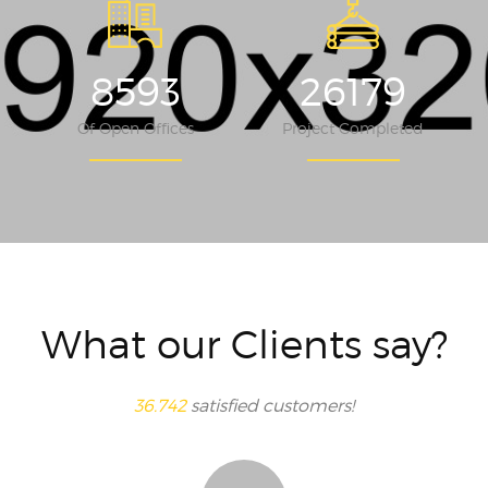
8593
26179
Of Open Offices
Project Completed
What our Clients say?
36.742
satisfied customers!