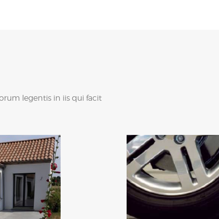
m legentis in iis qui facit
Rénovation
d’ou
Réparation, Réno
tons décoratifs