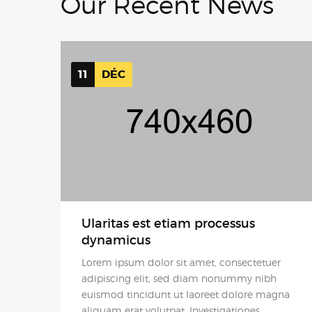
11
DÉC
Ularitas est etiam processus
dynamicus
Lorem ipsum dolor sit amet, consectetuer
adipiscing elit, sed diam nonummy nibh
euismod tincidunt ut laoreet dolore magna
aliquam erat volutpat. Investigationes
demonstraverunt lectores legere me lius