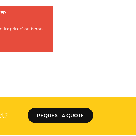
TER
0
ton-imprime' or 'beton-
ct?
REQUEST A QUOTE