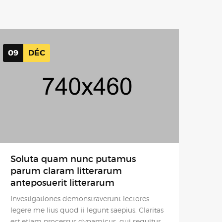
09
DÉC
Soluta quam nunc putamus
parum claram litterarum
anteposuerit litterarum
Investigationes demonstraverunt lectores
legere me lius quod ii legunt saepius. Claritas
est etiam processus dynamicus, qui sequitur
mutationem consuetudium lectorumnotare