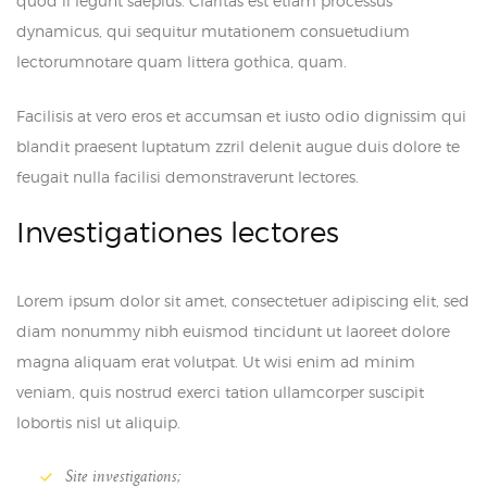
quod ii legunt saepius. Claritas est etiam processus
dynamicus, qui sequitur mutationem consuetudium
lectorumnotare quam littera gothica, quam.
Facilisis at vero eros et accumsan et iusto odio dignissim qui
blandit praesent luptatum zzril delenit augue duis dolore te
feugait nulla facilisi demonstraverunt lectores.
Investigationes lectores
Lorem ipsum dolor sit amet, consectetuer adipiscing elit, sed
diam nonummy nibh euismod tincidunt ut laoreet dolore
magna aliquam erat volutpat. Ut wisi enim ad minim
veniam, quis nostrud exerci tation ullamcorper suscipit
lobortis nisl ut aliquip.
Site investigations;