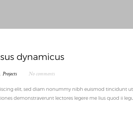
essus dynamicus
s
,
Projects
No comments
iscing elit, sed diam nonummy nibh euismod tincidunt ut
iones demonstraverunt lectores legere me lius quod ii leg