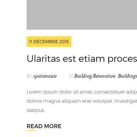
11 DÉCEMBRE 2015
Ularitas est etiam proc
By
spationaute
In
Building Renovation
,
Building
Lorem ipsum dolor sit amet, consectetuer adip
dolore magna aliquam erat volutpat. Investigat
saepius.
READ MORE