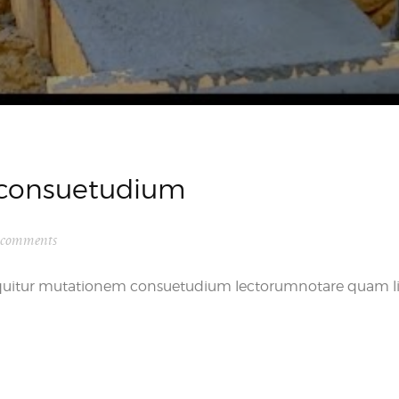
s consuetudium
 comments
sequitur mutationem consuetudium lectorumnotare quam li