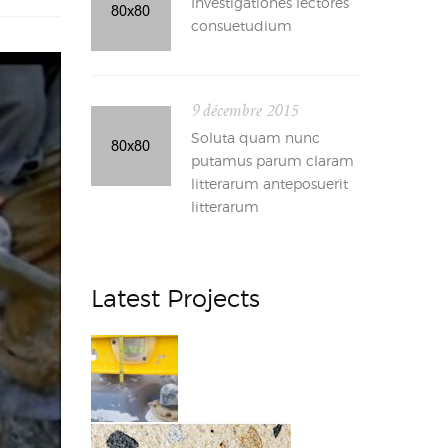
Investigationes lectores
consuetudium
9 décembre 2015
Soluta quam nunc
putamus parum claram
litterarum anteposuerit
litterarum
Latest Projects