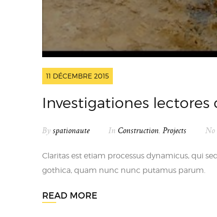
11 DÉCEMBRE 2015
Investigationes lectore
By
spationaute
In
Construction
,
Projects
No
Claritas est etiam processus dynamicus, qui 
gothica, quam nunc nunc putamus parum.
READ MORE