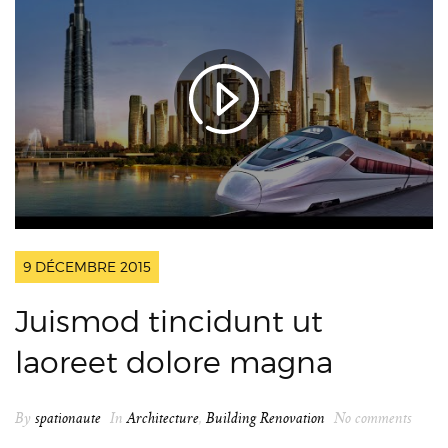
9 DÉCEMBRE 2015
Juismod tincidunt ut
laoreet dolore magna
By
spationaute
In
Architecture
,
Building Renovation
No comments