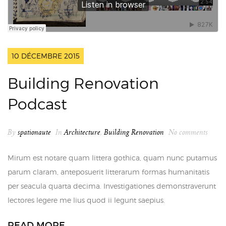
10 DÉCEMBRE 2015
Building Renovation
Podcast
By
spationaute
In
Architecture
,
Building Renovation
No comments
Mirum est notare quam littera gothica, quam nunc putamus
parum claram, anteposuerit litterarum formas humanitatis
per seacula quarta decima. Investigationes demonstraverunt
lectores legere me lius quod ii legunt saepius.
READ MORE