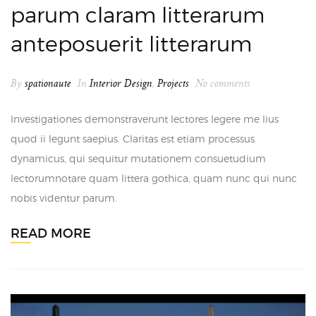
parum claram litterarum
anteposuerit litterarum
By
spationaute
In
Interior Design
,
Projects
No comments
Investigationes demonstraverunt lectores legere me lius
quod ii legunt saepius. Claritas est etiam processus
dynamicus, qui sequitur mutationem consuetudium
lectorumnotare quam littera gothica, quam nunc qui nunc
nobis videntur parum.
READ MORE