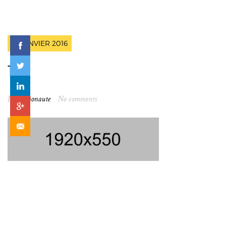
13 JANVIER 2016
1
By
spationaute
No comments