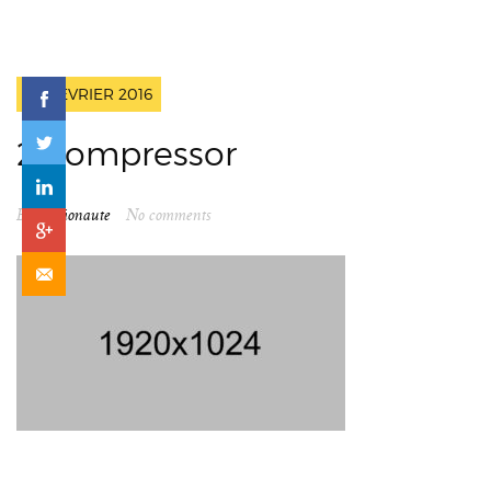
20 FÉVRIER 2016
2-compressor
By
spationaute
No comments