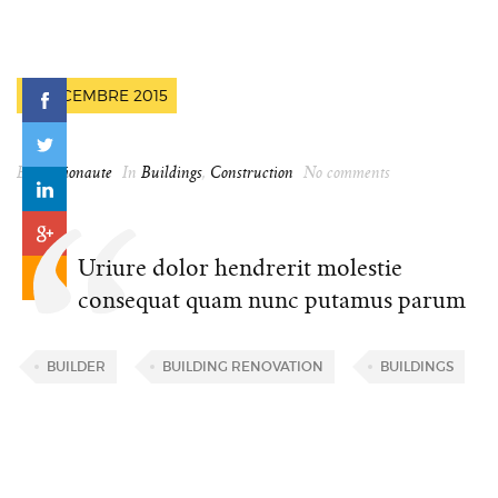
9 DÉCEMBRE 2015
By
spationaute
In
Buildings
,
Construction
No comments
Uriure dolor hendrerit molestie
consequat quam nunc putamus parum
BUILDER
BUILDING RENOVATION
BUILDINGS