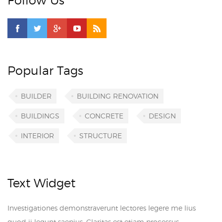
Follow Us
Popular Tags
BUILDER
BUILDING RENOVATION
BUILDINGS
CONCRETE
DESIGN
INTERIOR
STRUCTURE
Text Widget
Investigationes demonstraverunt lectores legere me lius
quod ii legunt saepius. Claritas est etiam processus