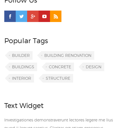
Follow Us
Popular Tags
BUILDER
BUILDING RENOVATION
BUILDINGS
CONCRETE
DESIGN
INTERIOR
STRUCTURE
Text Widget
Investigationes demonstraverunt lectores legere me lius
quod ii legunt saepius. Claritas est etiam processus