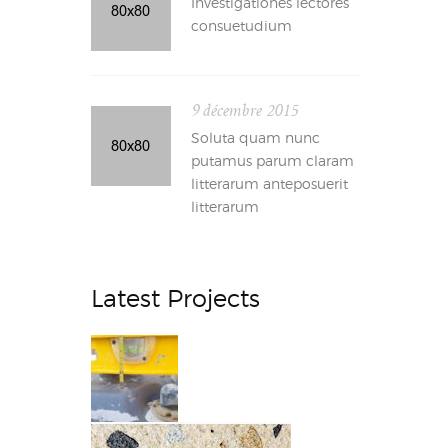
Investigationes lectores
consuetudium
9 décembre 2015
Soluta quam nunc
putamus parum claram
litterarum anteposuerit
litterarum
Latest Projects