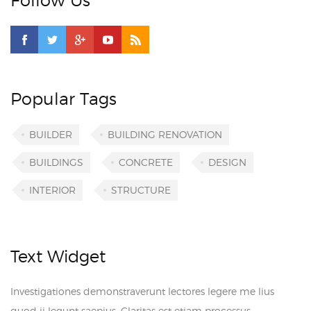
Follow Us
Popular Tags
BUILDER
BUILDING RENOVATION
BUILDINGS
CONCRETE
DESIGN
INTERIOR
STRUCTURE
Text Widget
Investigationes demonstraverunt lectores legere me lius
quod ii legunt saepius. Claritas est etiam processus