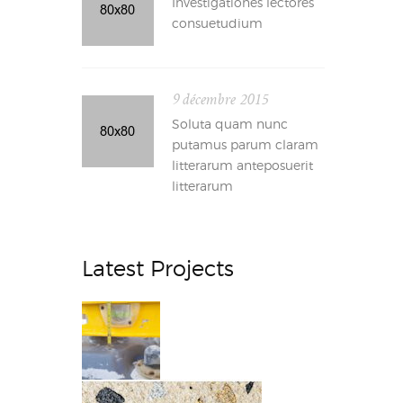
Investigationes lectores
consuetudium
9 décembre 2015
Soluta quam nunc
putamus parum claram
litterarum anteposuerit
litterarum
Latest Projects