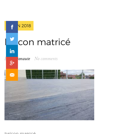
2 JUIN 2018
balcon matricé
By
spationaute
No comments
balcon matricé