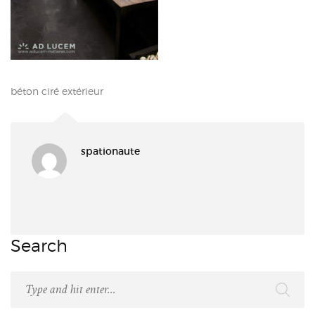
béton ciré extérieur
spationaute
Search