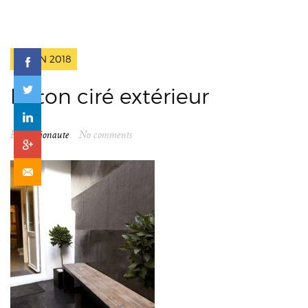
2 JUIN 2018
béton ciré extérieur
By
spationaute
No comments