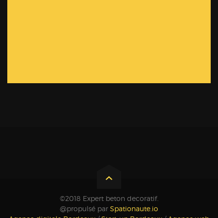
©2018 Expert beton decoratif.
@propulsé par
Spationaute.io