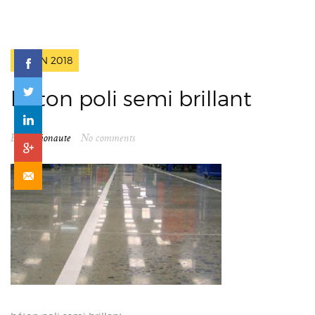
2 JUIN 2018
béton poli semi brillant
By
spationaute
No comments