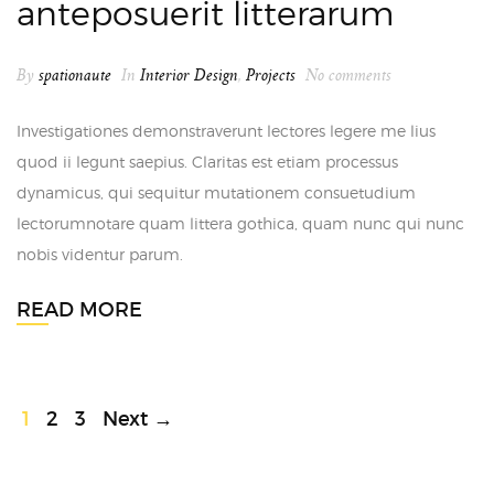
anteposuerit litterarum
By
spationaute
In
Interior Design
,
Projects
No comments
Investigationes demonstraverunt lectores legere me lius
quod ii legunt saepius. Claritas est etiam processus
dynamicus, qui sequitur mutationem consuetudium
lectorumnotare quam littera gothica, quam nunc qui nunc
nobis videntur parum.
READ MORE
1
2
3
Next →