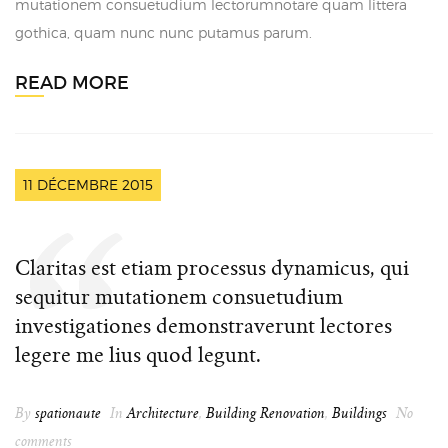
mutationem consuetudium lectorumnotare quam littera
gothica, quam nunc nunc putamus parum.
READ MORE
11 DÉCEMBRE 2015
Claritas est etiam processus dynamicus, qui
sequitur mutationem consuetudium
investigationes demonstraverunt lectores
legere me lius quod legunt.
By
spationaute
In
Architecture
,
Building Renovation
,
Buildings
No
comments