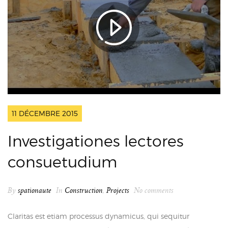
11 DÉCEMBRE 2015
Investigationes lectores
consuetudium
By
spationaute
In
Construction
,
Projects
No comments
Claritas est etiam processus dynamicus, qui sequitur