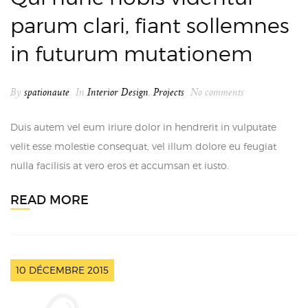
parum clari, fiant sollemnes
in futurum mutationem
By
spationaute
In
Interior Design
,
Projects
No comments
Duis autem vel eum iriure dolor in hendrerit in vulputate
velit esse molestie consequat, vel illum dolore eu feugiat
nulla facilisis at vero eros et accumsan et iusto.
READ MORE
10 DÉCEMBRE 2015