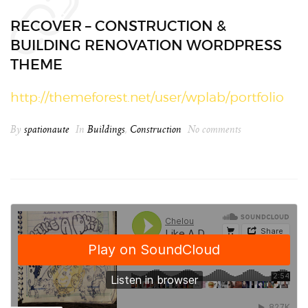
RECOVER – CONSTRUCTION &
BUILDING RENOVATION WORDPRESS
THEME
http://themeforest.net/user/wplab/portfolio
By
spationaute
In
Buildings
,
Construction
No comments