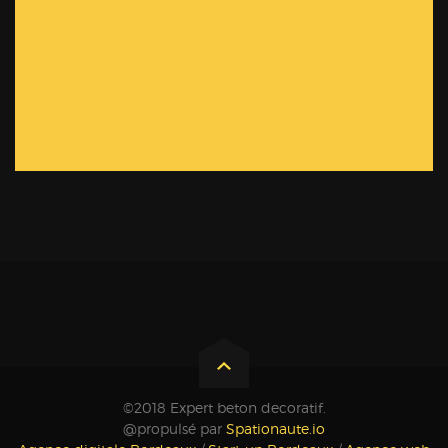
©2018 Expert beton decoratif.
@propulsé par
Spationaute.io