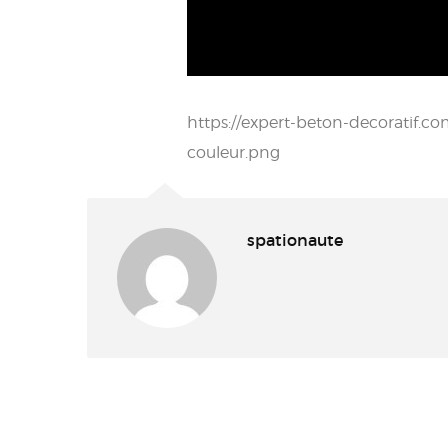
https://expert-beton-decoratif.
couleur.png
spationaute