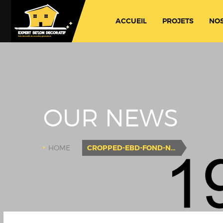
ACCUEIL
PROJETS
NOS
OUR NEWS
HOME
CROPPED-EBD-FOND-NOIR-COULEUR.PNG