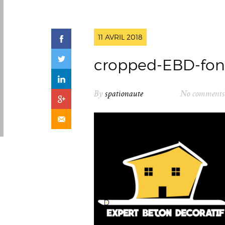
11 AVRIL 2018
cropped-EBD-fond
By
spationaute
No comments