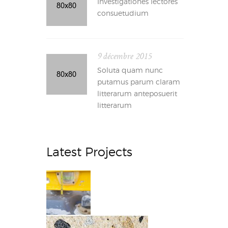
Investigationes lectores
consuetudium
9 décembre 2015
Soluta quam nunc
putamus parum claram
litterarum anteposuerit
litterarum
Latest Projects