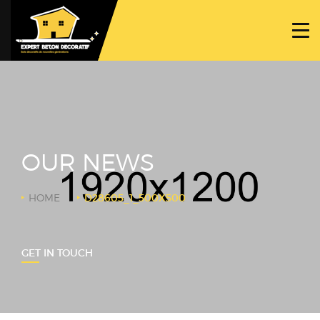
ACCUEIL
PROJETS
NOS BÉTONS
TRAVAUX SPÉCIFIQUES
OUR NEWS
NOUS CONTACTER
HOME
D28605_1_500X500
GET IN TOUCH