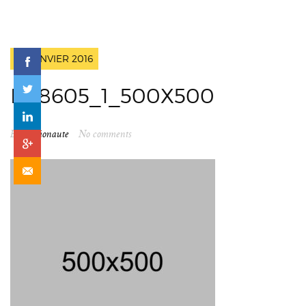
18 JANVIER 2016
D28605_1_500X500
By
spationaute
No comments