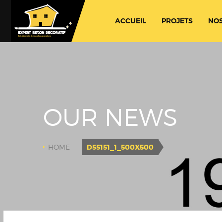
ACCUEIL
PROJETS
NOS
OUR NEWS
HOME
D55151_1_500X500