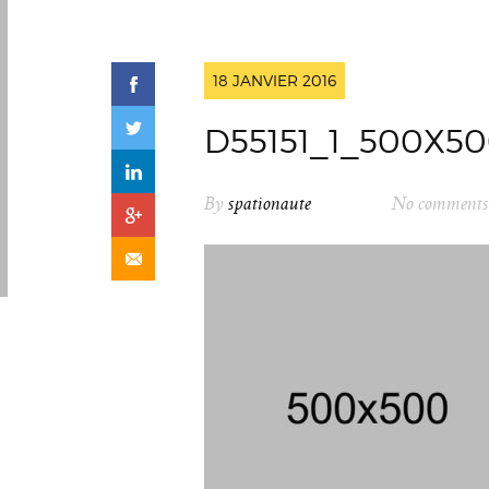
18 JANVIER 2016
D55151_1_500X5
By
spationaute
No comments