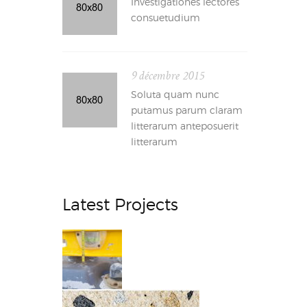
Investigationes lectores
consuetudium
9 décembre 2015
Soluta quam nunc
putamus parum claram
litterarum anteposuerit
litterarum
Latest Projects