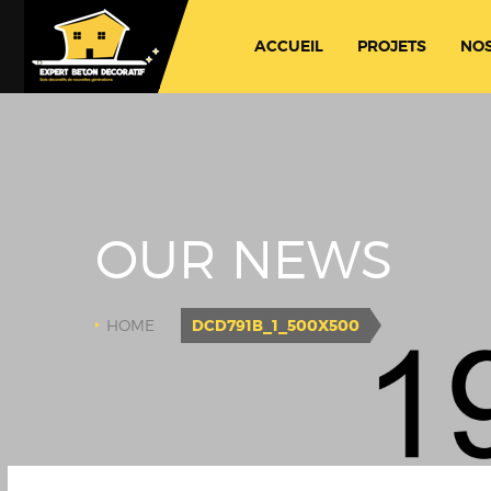
ACCUEIL
PROJETS
NOS
OUR NEWS
HOME
DCD791B_1_500X500