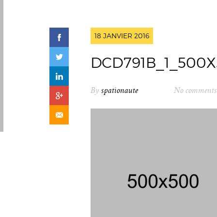
18 JANVIER 2016
DCD791B_1_500
By
spationaute
No comments