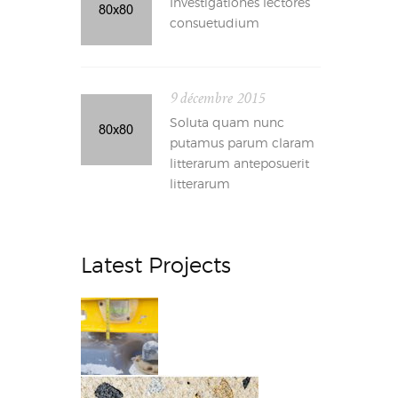
Investigationes lectores
consuetudium
9 décembre 2015
Soluta quam nunc
putamus parum claram
litterarum anteposuerit
litterarum
Latest Projects